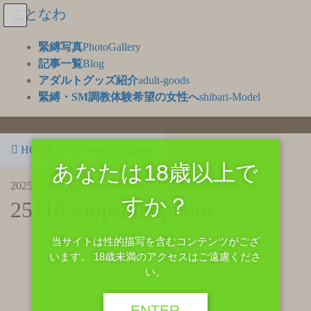
ことなわ
緊縛写真
PhotoGallery
記事一覧
Blog
アダルトグッズ紹介
adult-goods
緊縛・SM調教体験希望の女性へ
shibari-Model
メディア
HOME
251105-topsliderphoto
あなたは18歳以上で
2025年11月5日
/ Last updated :
2025年11月5日
ケ☆ン
すか？
251105-topsliderphoto
当サイトは性的描写を含むコンテンツがござ
います。 18歳未満のアクセスはご遠慮くださ
い。
ENTER