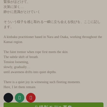
緊張がほどけて、
次第に深く…
静かに意識がとけていく
そういう様子を感じ取れる一瞬に立ち会える悦びを、ここに記し
ます。
A kinbaku practitioner based in Nara and Osaka, working throughout the
Kansai region.
The faint tremor when rope first meets the skin.
The subtle shift of breath.
Tension loosening,
slowly, gradually…
until awareness drifts into quiet depths.
There is a quiet joy in witnessing such fleeting moments.
Here, I let them remain.