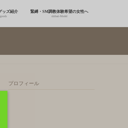
グッズ紹介
緊縛・SM調教体験希望の女性へ
-goods
shibari-Model
プロフィール