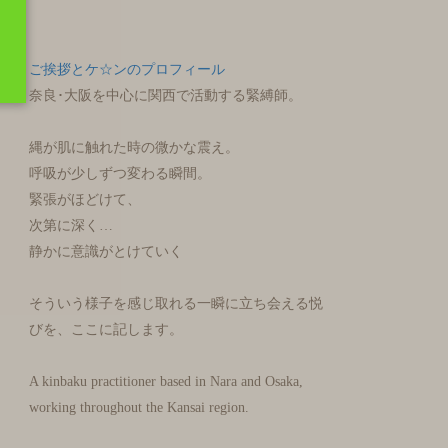
ご挨拶とケ☆ンのプロフィール
奈良･大阪を中心に関西で活動する緊縛師。
縄が肌に触れた時の微かな震え。
呼吸が少しずつ変わる瞬間。
緊張がほどけて、
次第に深く…
静かに意識がとけていく
そういう様子を感じ取れる一瞬に立ち会える悦
びを、ここに記します。
A kinbaku practitioner based in Nara and Osaka,
working throughout the Kansai region.