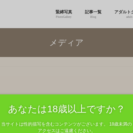
緊縛写真
記事一覧
アダルト
PhotoGallery
Blog
adult
メディア
あなたは18歳以上ですか？
当サイトは性的描写を含むコンテンツがございます。 18歳未満の
アクセスはご遠慮ください。