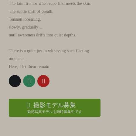
The faint tremor when rope first meets the skin.
The subtle shift of breath.
Tension loosening,
slowly, gradually…
until awareness drifts into quiet depths.
There is a quiet joy in witnessing such fleeting
moments.
Here, I let them remain.
撮影モデル募集
緊縛写真モデルを随時募集中です