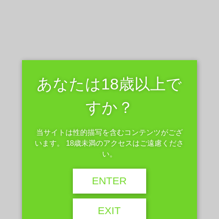
2023年9月25日
緊縛
呼吸管理
呼吸する度に縄が身体を圧迫する 拘束する為の緊縛が私の好みな
後手縛りであれば、行動を制限する縄とは別に身体へ這わせる飾
り縄の役割は呼吸という常に必要な動作を圧迫し、生殺与奪の権
あなたは18歳以上で
を握り支配下に置く役割だと考えます。 某一世 […]
すか？
プロフィール
当サイトは性的描写を含むコンテンツがござ
います。 18歳未満のアクセスはご遠慮くださ
い。
ENTER
EXIT